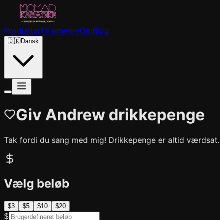
Produkter
Til erhverv
Om
Blog
🇩🇰
Dansk
Giv Andrew drikkepenge
Tak fordi du sang med mig! Drikkepenge er altid værdsat.
Vælg beløb
$
3
$
5
$
10
$
20
$