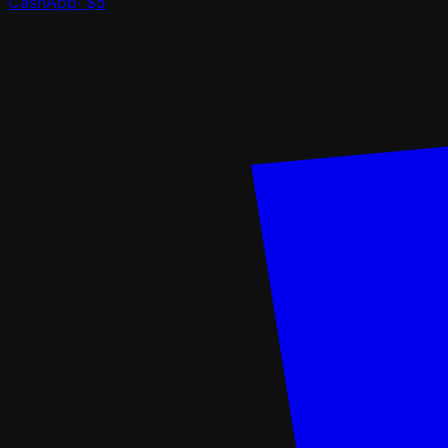
CashApp
·
$5