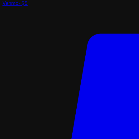
Venmo
·
$5