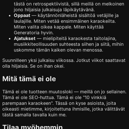
tästä on retrospektiivistä, sillä meillä on melkoinen
jono hiljaisia julkaisuja läpikäytävänä.
Oppaat
— käytännönläheistä sisältöä vetäjille ja
laulajille. Miten vetää ensimmäinen karaokeilta.
Miten valita oikea kappale. Miten käyttää
Generatoria hyvin.
Ajatukset
— mielipiteitä karaokesta taitolajina,
musiikkiteollisuuden suhteesta siihen ja siitä, mihin
uskomme tämän kaiken olevan menossa.
Suunnilleen yksi julkaisu viikossa. Jotkut viikot saattavat
olla hiljaisia. Se on ihan okei.
Mitä tämä ei ole
Tämä ei ole tuotteen muutosloki — meillä on jo sellainen.
Tämä ei ole SEO-huttua. Tämä ei ole "10 vinkkiä
parempaan karaokeen". Tässä on kyse asioista, joita
oikeasti mietimme, kirjoitettuna ihmisille, jotka välittävät
tästä samalla tavalla kuin me.
Tilaa myöhemmin