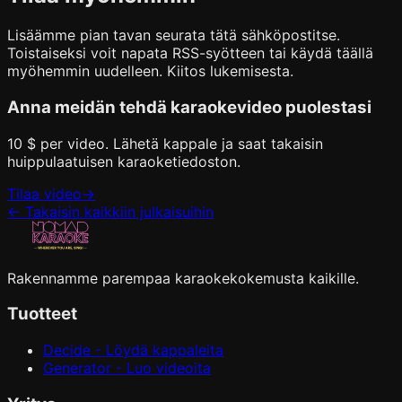
Lisäämme pian tavan seurata tätä sähköpostitse.
Toistaiseksi voit napata RSS-syötteen tai käydä täällä
myöhemmin uudelleen. Kiitos lukemisesta.
Anna meidän tehdä karaokevideo puolestasi
10 $ per video. Lähetä kappale ja saat takaisin
huippulaatuisen karaoketiedoston.
Tilaa video
→
←
Takaisin kaikkiin julkaisuihin
Rakennamme parempaa karaokekokemusta kaikille.
Tuotteet
Decide - Löydä kappaleita
Generator - Luo videoita