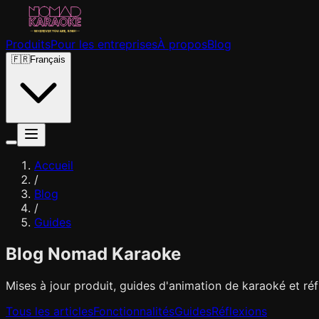
Produits
Pour les entreprises
À propos
Blog
🇫🇷
Français
Accueil
/
Blog
/
Guides
Blog Nomad Karaoke
Mises à jour produit, guides d'animation de karaoké et réf
Tous les articles
Fonctionnalités
Guides
Réflexions