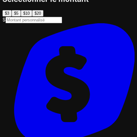
$
3
$
5
$
10
$
20
$