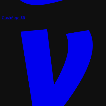
CashApp
·
$5