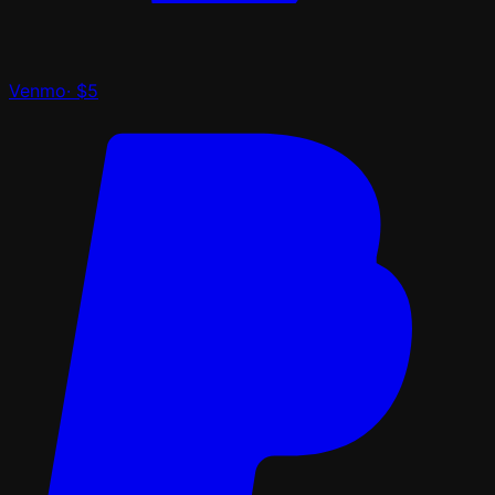
Venmo
·
$5