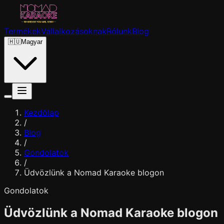
Termékek
Vállalkozásoknak
Rólunk
Blog
🇭🇺
Magyar
Kezdőlap
/
Blog
/
Gondolatok
/
Üdvözlünk a Nomad Karaoke blogon
Gondolatok
Üdvözlünk a Nomad Karaoke blogon