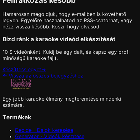
Feliratkozás később
Hamarosan megoldjuk, hogy e-mailben is követhető
legyen. Egyelőre használhatod az RSS-csatornát, vagy
nézz vissza később. Köszi, hogy olvasod.
Bízd ránk a karaoke videód elkészítését
10 $ videónként. Küldj be egy dalt, és kapsz egy profi
minőségű karaoke fájlt.
Készíttess egyet
→
←
Vissza az összes bejegyzéshez
Egy jobb karaoke élmény megteremtése mindenki
számára.
Termékek
Decide - Dalok keresése
Generator - Videók készítése