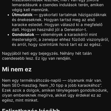
lemaradásunk a csendes indulások terén, amiken
végig kell mennünk.
Útmutatók
— gyakorlati tartalmak házigazdáknak
és énekeseknek. Hogyan tartsd meg az első
karaoke estedet. Hogyan válaszd ki a megfelelő
dalt. Hogyan használd jól a Generator-t.
Gondolatok
— vélemények a karaokéról mint
mesterségről, a zeneipar ehhez fűződő viszonyáról,
és arról, hogy szerintünk hová tart ez az egész.
Nagyjából heti egy bejegyzés. Néhány hét talán
csendesebb lesz. Ez így van rendjén.
Mi nem ez
Nem egy termékváltozás-napló — olyanunk már van.
Nem SEO-maszlag. Nem „10 tipp a jobb karaokéhoz”.
Ezek azok a dolgok, amiken ténylegesen gondolkodunk,
olyan embereknek megírva, akiket úgy érdekel ez az
egész, mint minket.