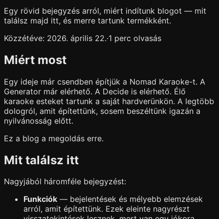
Egy rövid bejegyzés arról, miért indítunk blogot — mit
találsz majd itt, és merre tartunk termékként.
Közzétéve: 2026. április 22.
·
1 perc olvasás
Miért most
Egy ideje már csendben építjük a Nomad Karaoke-t. A
Generator már elérhető. A Decide is elérhető. Élő
karaoke esteket tartunk a saját hardverünkön. A legtöbb
dologról, amit építettünk, sosem beszéltünk igazán a
nyilvánosság előtt.
Ez a blog a megoldás erre.
Mit találsz itt
Nagyjából háromféle bejegyzést:
Funkciók
— bejelentések és mélyebb elemzések
arról, amit építettünk. Ezek eleinte nagyrészt
visszatekintések lesznek, mert van egy jókora