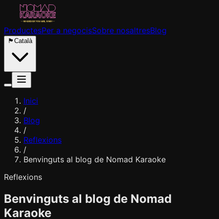
Productes
Per a negocis
Sobre nosaltres
Blog
🏴
Català
Inici
/
Blog
/
Reflexions
/
Benvinguts al blog de Nomad Karaoke
Reflexions
Benvinguts al blog de Nomad
Karaoke