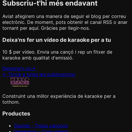
Subscriu-t'hi més endavant
Aviat afegirem una manera de seguir el blog per correu
electrònic. De moment, pots obtenir el canal RSS o anar
tornant per aquí. Gràcies per llegir-nos.
Deixa'ns fer un vídeo de karaoke per a tu
10 $ per vídeo. Envia una cançó i rep un fitxer de
karaoke amb qualitat d'emissió.
Demana'n un
→
←
Torna a totes les publicacions
Construint una millor experiència de karaoke per a
tothom.
Productes
Decide - Troba cançons
Generator - Crea vídeos