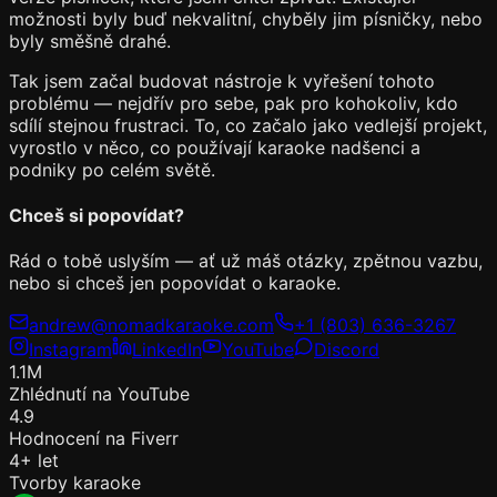
možnosti byly buď nekvalitní, chyběly jim písničky, nebo
byly směšně drahé.
Tak jsem začal budovat nástroje k vyřešení tohoto
problému — nejdřív pro sebe, pak pro kohokoliv, kdo
sdílí stejnou frustraci. To, co začalo jako vedlejší projekt,
vyrostlo v něco, co používají karaoke nadšenci a
podniky po celém světě.
Chceš si popovídat?
Rád o tobě uslyším — ať už máš otázky, zpětnou vazbu,
nebo si chceš jen popovídat o karaoke.
andrew@nomadkaraoke.com
+1 (803) 636-3267
Instagram
LinkedIn
YouTube
Discord
1.1M
Zhlédnutí na YouTube
4.9
Hodnocení na Fiverr
4+ let
Tvorby karaoke