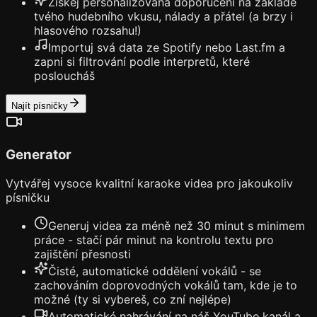
Získej personalizovaná doporučení na základě
tvého hudebního vkusu, nálady a přátel (a brzy i
hlasového rozsahu!)
Importuj svá data ze Spotify nebo Last.fm a
zapni si filtrování podle interpretů, které
posloucháš
Najít písničky
Generator
Vytvářej vysoce kvalitní karaoke videa pro jakoukoliv
písničku
Generuj videa za méně než 30 minut s minimem
práce - stačí pár minut na kontrolu textu pro
zajištění přesnosti
Čisté, automatické oddělení vokálů - se
zachováním doprovodných vokálů tam, kde je to
možné (ty si vybereš, co zní nejlépe)
Automatické nahrávání na náš YouTube kanál a