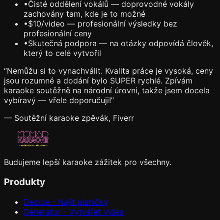
•
Čisté oddělení vokálů — doprovodné vokály
zachovány tam, kde je to možné
•
$10/video — profesionální výsledky bez
profesionální ceny
•
Skutečná podpora — na otázky odpovídá člověk,
který to celé vytvořil
“
Nemůžu si to vynachválit. Kvalita práce je vysoká, ceny
jsou rozumné a dodání bylo SUPER rychlé. Zpívám
karaoke soutěžně na národní úrovni, takže jsem docela
vybíravý — vřele doporučuji!
”
— Soutěžní karaoke zpěvák, Fiverr
Budujeme lepší karaoke zážitek pro všechny.
Produkty
Decide - Najít písničky
Generator - Vytvářet videa