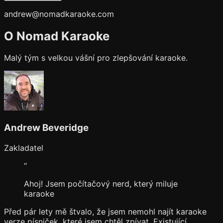
andrew@nomadkaraoke.com
O Nomad Karaoke
Malý tým s velkou vášní pro zlepšování karaoke.
Andrew Beveridge
Zakladatel
“
Ahoj! Jsem počítačový nerd, který miluje
karaoke
Před pár lety mě štvalo, že jsem nemohl najít karaoke
verze písniček, které jsem chtěl zpívat. Existující