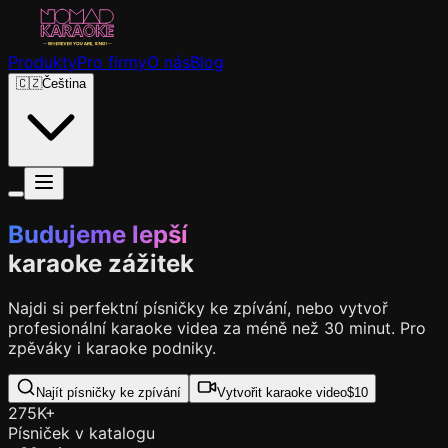
Produkty
Pro firmy
O nás
Blog
🇨🇿
Čeština
Budujeme lepší
karaoke zážitek
Najdi si perfektní písničky ke zpívání, nebo vytvoř
profesionální karaoke videa za méně než 30 minut. Pro
zpěváky i karaoke podniky.
Najít písničky ke zpívání
Vytvořit karaoke video
$10
275K+
Písniček v katalogu