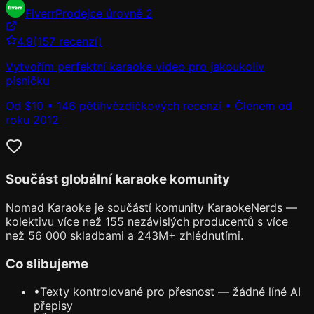
Fiverr
Prodejce úrovně 2
4.9
(157 recenzí)
Vytvořím perfektní karaoke video pro jakoukoliv
písničku
Od $10 • 146 pětihvězdičkových recenzí • Členem od
roku 2012
Součást globální karaoke komunity
Nomad Karaoke je součástí komunity KaraokeNerds —
kolektivu více než 155 nezávislých producentů s více
než 56 000 skladbami a 243M+ zhlédnutími.
Co slibujeme
•
Texty kontrolované pro přesnost — žádné líné AI
přepisy