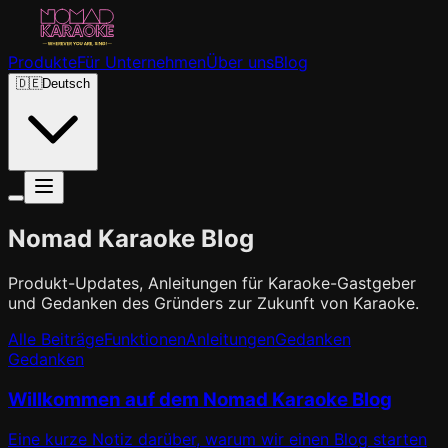
Produkte
Für Unternehmen
Über uns
Blog
🇩🇪
Deutsch
Nomad Karaoke Blog
Produkt-Updates, Anleitungen für Karaoke-Gastgeber
und Gedanken des Gründers zur Zukunft von Karaoke.
Alle Beiträge
Funktionen
Anleitungen
Gedanken
Gedanken
Willkommen auf dem Nomad Karaoke Blog
Eine kurze Notiz darüber, warum wir einen Blog starten