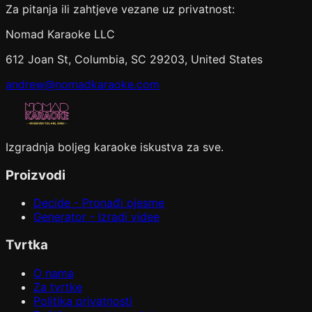
Za pitanja ili zahtjeve vezane uz privatnost:
Nomad Karaoke LLC
612 Joan St, Columbia, SC 29203, United States
andrew@nomadkaraoke.com
Izgradnja boljeg karaoke iskustva za sve.
Proizvodi
Decide - Pronađi pjesme
Generator - Izradi videe
Tvrtka
O nama
Za tvrtke
Politika privatnosti