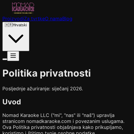
Proizvodi
Za tvrtke
O nama
Blog
🇭🇷
Hrvatski
Politika privatnosti
Posljednje ažuriranje: siječanj 2026.
Uvod
Nomad Karaoke LLC ("mi", "nas" ili "naš") upravlja
stranicom nomadkaraoke.com i povezanim uslugama.
Ova Politika privatnosti objašnjava kako prikupljamo,
koristimo i štitimo tvoje osobne podatke.