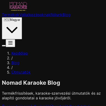
Termékek
Vállalkozásoknak
Rólunk
Blog
🇭🇺
Magyar
Kezdőlap
/
Blog
/
Útmutatók
Nomad Karaoke Blog
Termékfrissítések, karaoke-szervezési útmutatók és az
alapító gondolatai a karaoke jövőjéről.