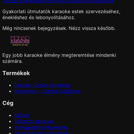
Összes bejegyzés
Funkciók
Útmutatók
Gondolatok
Gyakorlati útmutatók karaoke estek szervezéséhez,
énekléshez és lebonyolításához.
Még nincsenek bejegyzések. Nézz vissza később.
Egy jobb karaoke élmény megteremtése mindenki
számára.
Termékek
Decide - Dalok keresése
Generator - Videók készítése
Cég
Rólunk
Vállalkozásoknak
Adatvédelmi irányelvek
Visszatérítési irányelvek