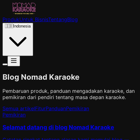
Produk
Untuk Bisnis
Tentang
Blog
🇮🇩
Indonesia
Blog Nomad Karaoke
Pembaruan produk, panduan mengadakan karaoke, dan
pemikiran dari pendiri tentang masa depan karaoke.
Semua artikel
Fitur
Panduan
Pemikiran
Pemikiran
Selamat datang di blog Nomad Karaoke
Catatan singkat tentang alasan kami memulai blog —