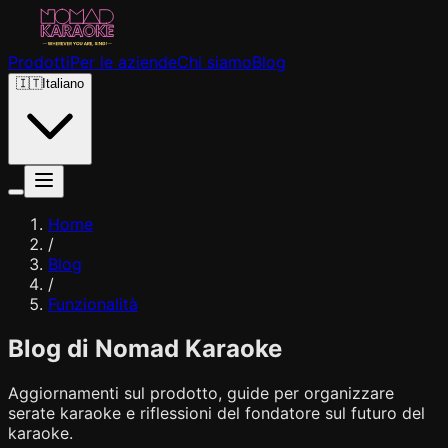
Prodotti
Per le aziende
Chi siamo
Blog
🇮🇹
Italiano
Home
/
Blog
/
Funzionalità
Blog di Nomad Karaoke
Aggiornamenti sul prodotto, guide per organizzare
serate karaoke e riflessioni del fondatore sul futuro del
karaoke.