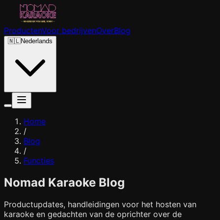
Producten
Voor bedrijven
Over
Blog
🇳🇱
Nederlands
Home
/
Blog
/
Functies
Nomad Karaoke Blog
Productupdates, handleidingen voor het hosten van
karaoke en gedachten van de oprichter over de