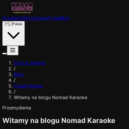
Produkty
Dla biznesu
O nas
Blog
🇵🇱
Polski
Strona główna
/
Blog
/
Przemyślenia
/
Witamy na blogu Nomad Karaoke
Przemyślenia
Witamy na blogu Nomad Karaoke