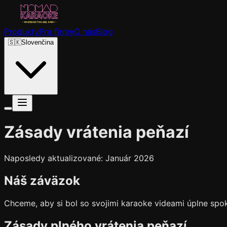
Produkty
Pre firmy
O nás
Blog
🇸🇰
Slovenčina
Zásady vrátenia peňazí
Naposledy aktualizované: Január 2026
Náš záväzok
Chceme, aby si bol so svojimi karaoke videami úplne spoko
Zásady plného vrátenia peňazí