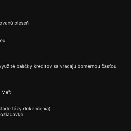
dovanú pieseň
deu
využité balíčky kreditov sa vracajú pomernou časťou.
 Me":
áklade fázy dokončenia)
požiadavke