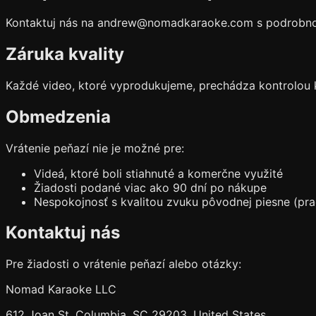
Kontaktuj nás na andrew@nomadkaraoke.com s podrobnosť
Záruka kvality
Každé video, ktoré vyprodukujeme, prechádza kontrolou kv
Obmedzenia
Vrátenie peňazí nie je možné pre:
Videá, ktoré boli stiahnuté a komerčne využité
Žiadosti podané viac ako 90 dní po nákupe
Nespokojnosť s kvalitou zvuku pôvodnej piesne (prac
Kontaktuj nás
Pre žiadosti o vrátenie peňazí alebo otázky:
Nomad Karaoke LLC
612 Joan St, Columbia, SC 29203, United States