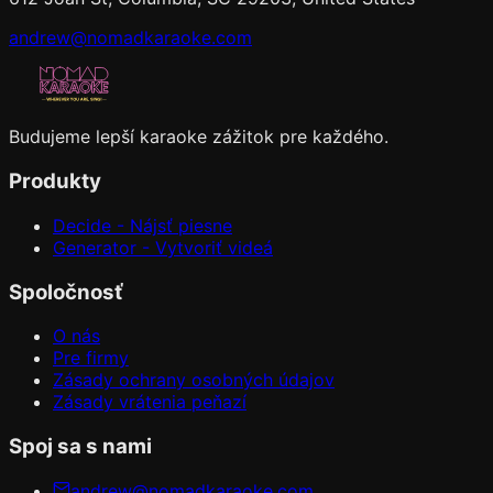
andrew@nomadkaraoke.com
Budujeme lepší karaoke zážitok pre každého.
Produkty
Decide - Nájsť piesne
Generator - Vytvoriť videá
Spoločnosť
O nás
Pre firmy
Zásady ochrany osobných údajov
Zásady vrátenia peňazí
Spoj sa s nami
andrew@nomadkaraoke.com