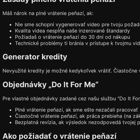
Máš nárok na plné vrátenie peňazí, ak:
Nie sme schopní vygenerovať video pre tvoju poža
Kvalita videa nespĺňa naše inzerované štandardy
Požiadaš o vrátenie peňazí do 30 dní od nákupu
Technické problémy ti bránia v prístupe k tvojmu vi
Generator kredity
Nevyužité kredity je možné kedykoľvek vrátiť. Čiastočne 
Objednávky „Do It For Me“
Pre vlastné objednávky zadané cez našu službu "Do It For
Plné vrátenie peňazí, ak sme ešte nezačali pracovať
Čiastočné vrátenie peňazí, ak práca prebieha (na z
Bezplatná revízia, ak výsledok nezodpovedá tvojej 
Ako požiadať o vrátenie peňazí