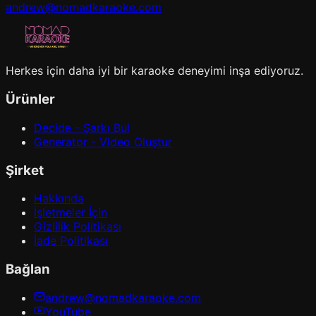
andrew@nomadkaraoke.com
Herkes için daha iyi bir karaoke deneyimi inşa ediyoruz.
Ürünler
Decide - Şarkı Bul
Generator - Video Oluştur
Şirket
Hakkında
İşletmeler İçin
Gizlilik Politikası
İade Politikası
Bağlan
andrew@nomadkaraoke.com
YouTube