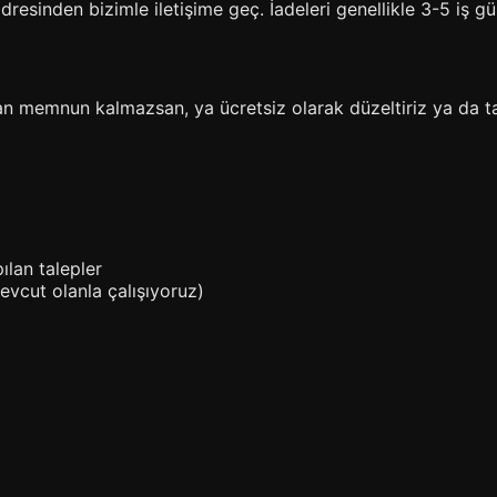
esinden bizimle iletişime geç. İadeleri genellikle 3-5 iş g
tan memnun kalmazsan, ya ücretsiz olarak düzeltiriz ya da t
ılan talepler
evcut olanla çalışıyoruz)