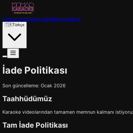
Ürünler
İşletmeler İçin
Hakkında
Blog
🇹🇷
Türkçe
İade Politikası
Son güncelleme: Ocak 2026
Taahhüdümüz
Karaoke videolarından tamamen memnun kalmanı istiyoruz.
Tam İade Politikası