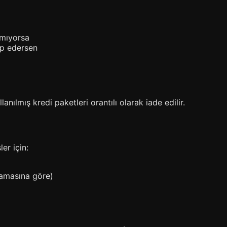
amıyorsa
ep edersen
anılmış kredi paketleri orantılı olarak iade edilir.
er için:
amasına göre)