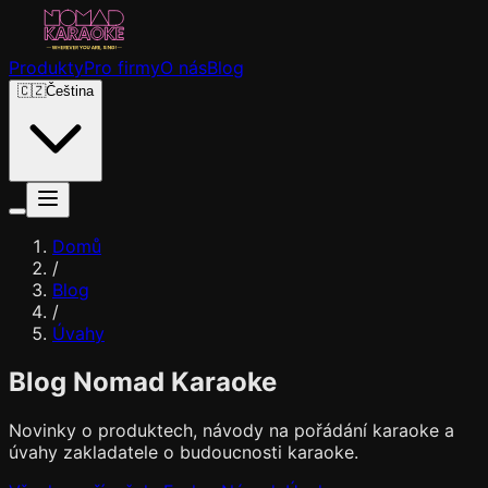
Produkty
Pro firmy
O nás
Blog
🇨🇿
Čeština
Domů
/
Blog
/
Úvahy
Blog Nomad Karaoke
Novinky o produktech, návody na pořádání karaoke a
úvahy zakladatele o budoucnosti karaoke.