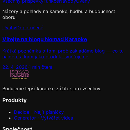
Všechny příspěvky
Funkce
Návody
Úvahy
Názory a pohledy na karaoke, hudbu a budoucnost
oboru.
Úvahy
Doporučené
Vítejte na blogu Nomad Karaoke
Krátká poznámka o tom, proč zakládáme blog — co tu
najdete a kam jako produkt směřujeme.
22. 4. 2026
·
1 min čtení
Budujeme lepší karaoke zážitek pro všechny.
Produkty
Decide - Najít písničky
Generator - Vytvářet videa
Společnost