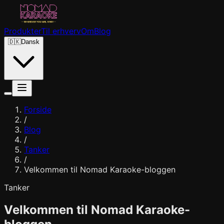
Produkter
Til erhverv
Om
Blog
🇩🇰
Dansk
Forside
/
Blog
/
Tanker
/
Velkommen til Nomad Karaoke-bloggen
Tanker
Velkommen til Nomad Karaoke-