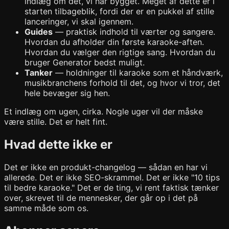
indlæg om det, vi har bygget. Meget af dette er i
starten tilbageblik, fordi der er en pukkel af stille
lanceringer, vi skal igennem.
Guides
— praktisk indhold til værter og sangere.
Hvordan du afholder din første karaoke-aften.
Hvordan du vælger den rigtige sang. Hvordan du
bruger Generator bedst muligt.
Tanker
— holdninger til karaoke som et håndværk,
musikbranchens forhold til det, og hvor vi tror, det
hele bevæger sig hen.
Et indlæg om ugen, cirka. Nogle uger vil der måske
være stille. Det er helt fint.
Hvad dette ikke er
Det er ikke en produkt-changelog — sådan en har vi
allerede. Det er ikke SEO-skrammel. Det er ikke "10 tips
til bedre karaoke." Det er de ting, vi rent faktisk tænker
over, skrevet til de mennesker, der går op i det på
samme måde som os.