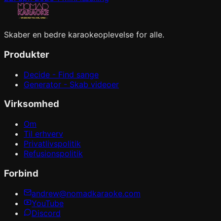
Skaber en bedre karaokeoplevelse for alle.
Produkter
Decide - Find sange
Generator - Skab videoer
Virksomhed
Om
Til erhverv
Privatlivspolitik
Refusionspolitik
Forbind
andrew@nomadkaraoke.com
YouTube
Discord