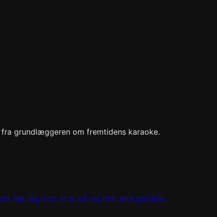
r fra grundlæggeren om fremtidens karaoke.
der her, og hvor vi er på vej hen som produkt.