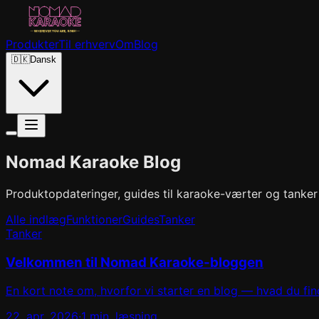
Produkter
Til erhverv
Om
Blog
🇩🇰
Dansk
Nomad Karaoke Blog
Produktopdateringer, guides til karaoke-værter og tanke
Alle indlæg
Funktioner
Guides
Tanker
Tanker
Velkommen til Nomad Karaoke-bloggen
En kort note om, hvorfor vi starter en blog — hvad du fin
22. apr. 2026
·
1 min. læsning