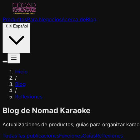
Productos
Para Negocios
Acerca de
Blog
🇪🇸
Español
Inicio
/
Blog
/
Reflexiones
Blog de Nomad Karaoke
Actualizaciones de productos, guías para organizar karaok
Todas las publicaciones
Funciones
Guías
Reflexiones