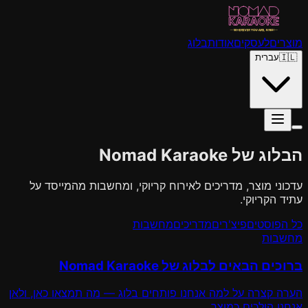
מוצרים
לעסקים
אודות
בלוג
🇮🇱
עברית
הבלוג של Nomad Karaoke
עדכוני מוצר, מדריכים לאירוח קריוקי, ומחשבות מהמייסד על
עתיד הקריוקי.
כל הפוסטים
פיצ'רים
מדריכים
מחשבות
מחשבות
ברוכים הבאים לבלוג של Nomad Karaoke
הערה קצרה על למה אנחנו פותחים בלוג — מה תמצאו כאן, ולאן
אנחנו הולכים כמוצר.