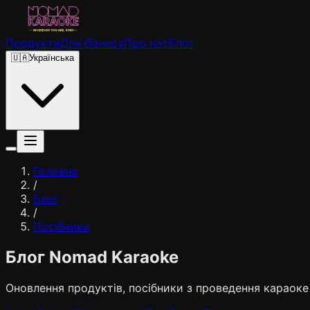
Продукти
Для бізнесу
Про нас
Блог
🇺🇦
Українська
Головна
/
Блог
/
Посібники
Блог Nomad Karaoke
Оновлення продуктів, посібники з проведення караоке