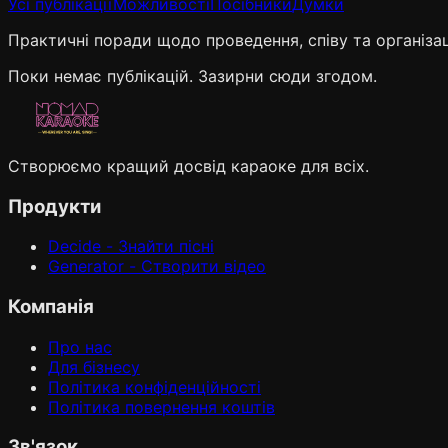
Усі публікації
Можливості
Посібники
Думки
Практичні поради щодо проведення, співу та організац
Поки немає публікацій. Зазирни сюди згодом.
Створюємо кращий досвід караоке для всіх.
Продукти
Decide - Знайти пісні
Generator - Створити відео
Компанія
Про нас
Для бізнесу
Політика конфіденційності
Політика повернення коштів
Зв'язок