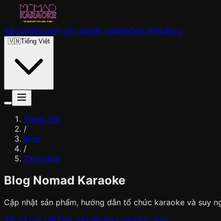
Sản phẩm
Dành cho doanh nghiệp
Giới thiệu
Blog
🇻🇳
Tiếng Việt
Trang chủ
/
Blog
/
Tính năng
Blog Nomad Karaoke
Cập nhật sản phẩm, hướng dẫn tổ chức karaoke và suy ngh
Tất cả bài viết
Tính năng
Hướng dẫn
Góc nhìn