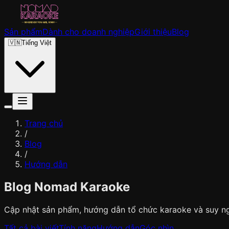
Sản phẩm
Dành cho doanh nghiệp
Giới thiệu
Blog
🇻🇳
Tiếng Việt
Trang chủ
/
Blog
/
Hướng dẫn
Blog Nomad Karaoke
Cập nhật sản phẩm, hướng dẫn tổ chức karaoke và suy ngh
Tất cả bài viết
Tính năng
Hướng dẫn
Góc nhìn