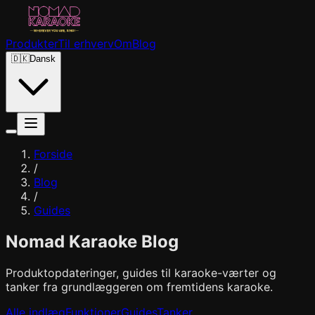
Produkter
Til erhverv
Om
Blog
🇩🇰
Dansk
Forside
/
Blog
/
Guides
Nomad Karaoke Blog
Produktopdateringer, guides til karaoke-værter og
tanker fra grundlæggeren om fremtidens karaoke.
Alle indlæg
Funktioner
Guides
Tanker